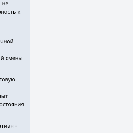
 не
вность к
очной
ой смены
нговую
пыт
состояния
тиан -