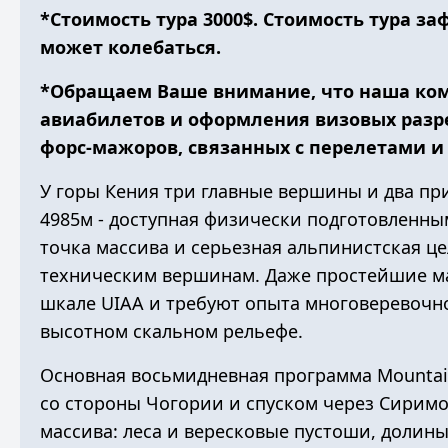
*Стоимость тура 3000$. Стоимость тура з
может колебаться.
*Обращаем Ваше внимание, что наша ком
авиабилетов и оформления визовых разре
форс-мажоров, связанных с перелетами и
У горы Кения три главные вершины и два п
4985м - доступная физически подготовленны
точка массива и серьезная альпинистская це
техническим вершинам. Даже простейшие м
шкале UIAA
и требуют опыта многоверевочног
высотном скальном рельефе.
Основная восьмидневная программа Mountai
со стороны Чогории и спуском через Сиримо
массива: леса и вересковые пустоши, долин