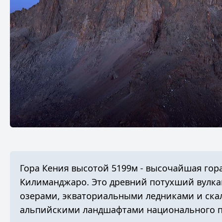
Гора Кения
высотой 5199м - высочайшая гор
Килиманджаро
. Это древний потухший вулк
озерами, экваториальными ледниками и ск
альпийскими ландшафтами национального п