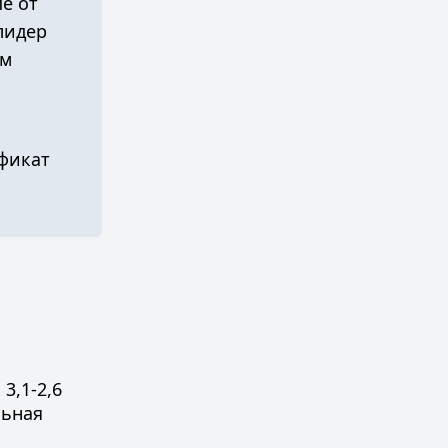
е от
лидер
ем
фикат
3,1-2,6
льная