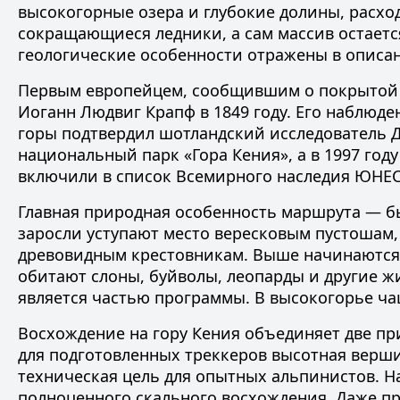
высокогорные озера и глубокие долины, расхо
сокращающиеся ледники, а сам массив остает
геологические особенности отражены в
описа
Первым европейцем, сообщившим о покрытой с
Иоганн Людвиг Крапф в 1849 году. Его наблюд
горы подтвердил шотландский исследователь Дж
национальный парк «Гора Кения», а в 1997 го
включили в список Всемирного наследия ЮНЕ
Главная природная особенность маршрута — бы
заросли уступают место вересковым пустошам,
древовидным крестовникам. Выше начинаются о
обитают слоны, буйволы, леопарды и другие жи
является частью программы. В высокогорье ча
Восхождение на гору Кения объединяет две п
для подготовленных треккеров высотная верши
техническая цель для опытных альпинистов. Н
полноценного скального восхождения. Даже 