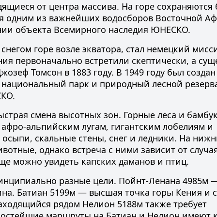
дящиеся от центра массива. На горе сохраняются
ся одним из важнейших водосборов Восточной Аф
нии объекта Всемирного наследия ЮНЕСКО
.
негом горе возле экватора, стал немецкий мисс
ения первоначально встретили скептически, а су
озеф Томсон в 1883 году. В 1949 году был создан
ду национальный парк и природный лесной резерв
СКО.
страя смена высотных зон. Горные леса и бамбу
 афро-альпийским лугам, гигантским лобелиям и
сыпи, скальные стены, снег и ледники. На нижн
вотные, однако встреча с ними зависит от случая
ще можно увидеть капских даманов и птиц.
ринципиально разные цели. Пойнт-Ленана 4985м 
на. Батиан 5199м — высшая точка горы Кения и 
аходящийся рядом Нелион 5188м также требует
простейшие маршруты на Батиан и Нелион имеют