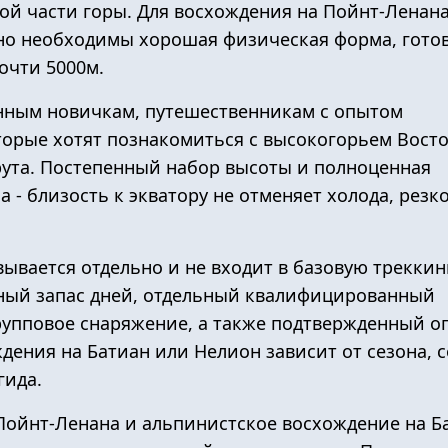
ой части горы. Для восхождения на Пойнт-Ленана
 но необходимы хорошая физическая форма, гото
очти 5000м.
нным новичкам, путешественникам с опытом
торые хотят познакомиться с высокогорьем Вост
ута. Постепенный набор высоты и полноценная
- близость к экватору не отменяет холода, резк
вывается отдельно и не входит в базовую трекки
ьный запас дней, отдельный квалифицированный
рупповое снаряжение, а также подтвержденный о
ения на Батиан или Нелион зависит от сезона, 
гида.
 Пойнт-Ленана и альпинистское восхождение на Ба