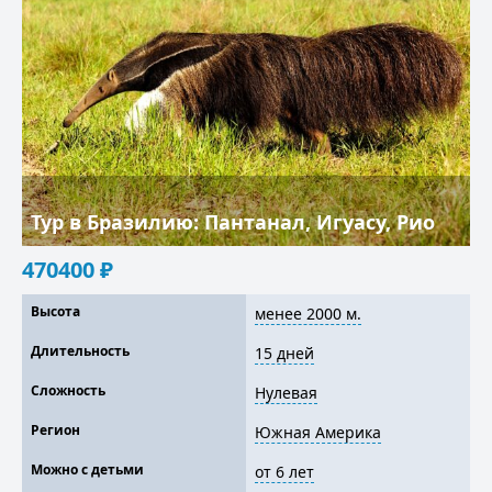
Тур в Бразилию: Пантанал, Игуасу, Рио
470400
₽
Высота
менее 2000 м.
Длительность
15 дней
Сложность
Нулевая
Регион
Южная Америка
Можно с детьми
от 6 лет