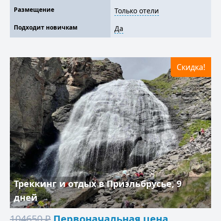
Размещение
Только отели
Подходит новичкам
Да
Скидка!
Треккинг и отдых в Приэльбрусье, 9
дней
104650
₽
Первоначальная цена