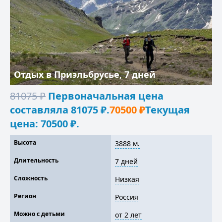
Отдых в Приэльбрусье, 7 дней
81075
₽
Первоначальная цена
составляла 81075 ₽.
70500
₽
Текущая
цена: 70500 ₽.
Высота
3888 м.
Длительность
7 дней
Сложность
Низкая
Регион
Россия
Можно с детьми
от 2 лет