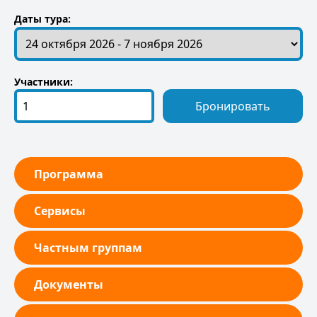
Даты тура:
Участники:
Бронировать
Программа
Сервисы
Частным группам
Документы