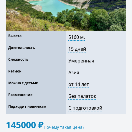
Высота
5160 м.
Длительность
15 дней
Сложность
Умеренная
Регион
Азия
Можно с детьми
от 14 лет
Размещение
Без палаток
Подходит новичкам
С подготовкой
145000 ₽
Почему такая цена?