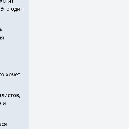
хотят
 Это один
к
ия
то хочет
алистов,
е и
вся