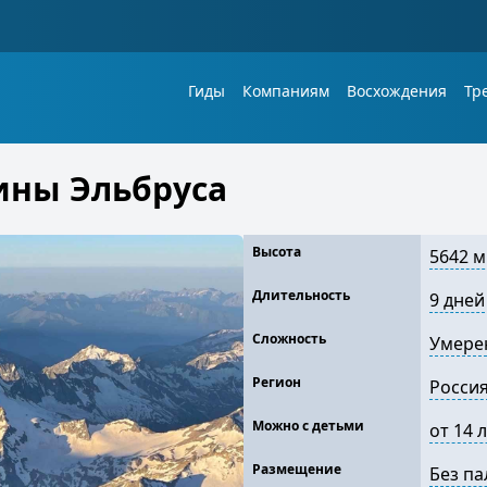
Гиды
Компаниям
Восхождения
Тр
ины Эльбруса
Высота
5642 м
Длительность
9 дней
Сложность
Умере
Регион
Росси
Можно с детьми
от 14 
Размещение
Без па