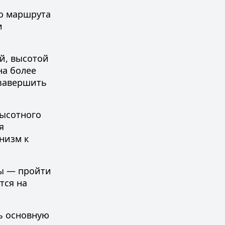
о маршрута
и
й, высотой
на более
 завершить
высотного
я
низм к
мы — пройти
тся на
ь основную