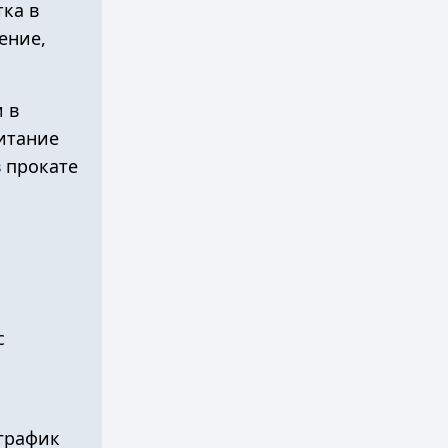
тка в
ение,
и в
питание
 прокате
с
график