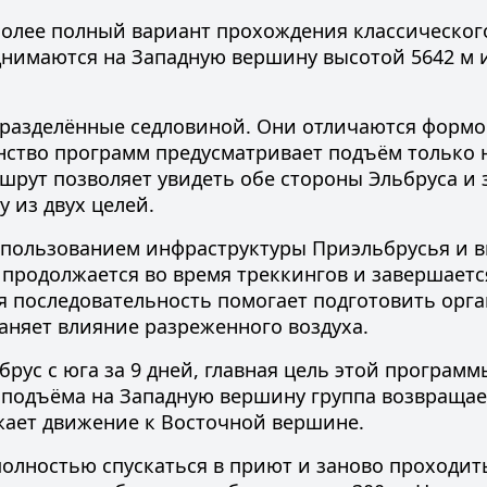
олее полный вариант прохождения классическог
днимаются на Западную вершину высотой 5642 м 
 разделённые седловиной. Они отличаются формо
ство программ предусматривает подъём только 
ршрут позволяет увидеть обе стороны Эльбруса и
 из двух целей.
спользованием инфраструктуры Приэльбрусья и 
 продолжается во время треккингов и завершаетс
я последовательность помогает подготовить орга
аняет влияние разреженного воздуха.
рус с юга за 9 дней
, главная цель этой програм
 подъёма на Западную вершину группа возвращае
жает движение к Восточной вершине.
полностью спускаться в приют и заново проходит