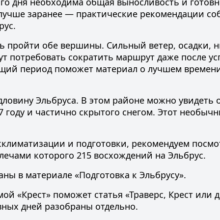
о дня необходима общая выносливость и готовн
у лучше заранее — практические рекомендации со
рус
.
ь пройти обе вершины. Сильный ветер, осадки, н
ут потребовать сократить маршрут даже после у
ящий период поможет материал о
лучшем времени
ловину Эльбруса. В этом районе можно увидеть 
97 году и частично скрытого снегом. Этот необыч
кклиматизации и подготовки, рекомендуем посмо
 плечами которого 215 восхождений на Эльбрус.
аны в материале
«Подготовка к Эльбрусу»
.
мой «Крест» поможет статья
«Траверс, Крест или 
вных дней
разобраны отдельно.