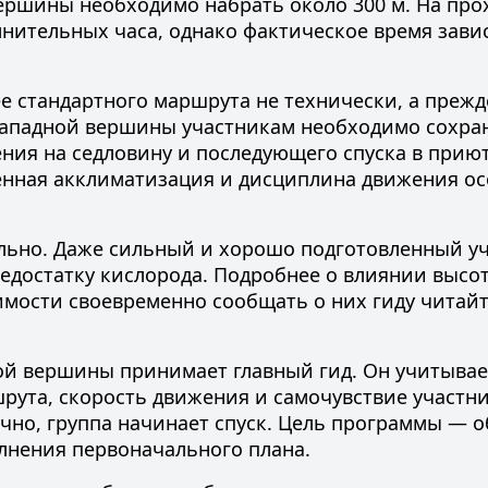
вершины необходимо набрать около 300 м. На пр
нительных часа, однако фактическое время зави
 стандартного маршрута не технически, а прежде
Западной вершины участникам необходимо сохра
ния на седловину и последующего спуска в приют
енная акклиматизация и дисциплина движения о
ально. Даже сильный и хорошо подготовленный у
недостатку кислорода. Подробнее о влиянии высо
мости своевременно сообщать о них гиду читайт
й вершины принимает главный гид. Он учитывае
рута, скорость движения и самочувствие участни
чно, группа начинает спуск. Цель программы — о
лнения первоначального плана.