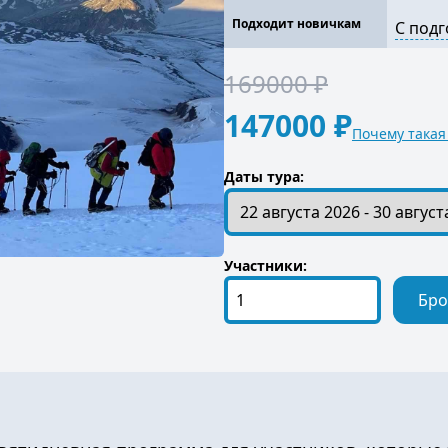
Подходит новичкам
С под
169000 ₽
147000 ₽
Почему такая
Даты тура:
Участники:
Бро