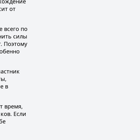
охождение
сит от
 всего по
нить силы
. Поэтому
собенно
частник
ты,
е в
т время,
ков. Если
бе