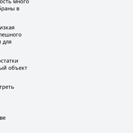
ость много
браны в
изкая
спешного
 для
остатки
ный объект
треть
две