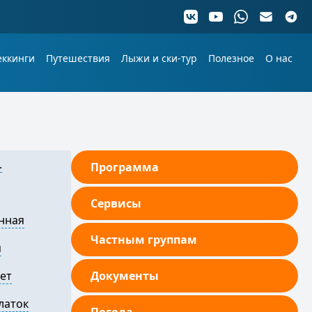
еккинги
Путешествия
Лыжи и ски-тур
Полезное
О нас
.
Программа
Сервисы
нная
Частным группам
я
лет
Документы
латок