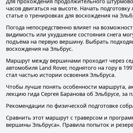
Для прохождения продолжительного штурмовог
часов двигаться на высоте. Начать подготовк
статье о
тренировках для восхождения на Эльб
Погода непосредственно влияет на возможност
видимость или ухудшение состояния снега мог
подъёма на первую вершину. Выбрать подход
восхождения на Эльбрус
.
Маршрут между вершинами проходит через сед
автомобиля Land Rover, поднятого на гору в 19
стал частью истории освоения Эльбруса.
Чтобы лучше понять особенности маршрута, а
лекцию гида Сергея Баранова об Эльбрусе
, за
Рекомендации по физической подготовке собр
Сравнить этот маршрут с траверсом и програм
вершины Эльбруса»
. Правила
попыток и резер