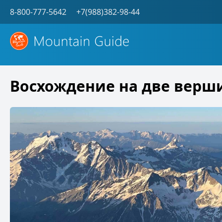
8-800-777-5642
+7(988)382-98-44
Восхождение на две верш