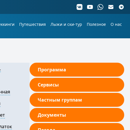
еккинги
Путешествия
Лыжи и ски-тур
Полезное
О нас
.
Программа
Сервисы
нная
Частным группам
я
лет
Документы
латок