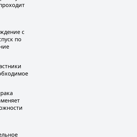
 проходит
ождение с
пуск по
ение
частники
еобходимое
трака
аменяет
можности
ельное