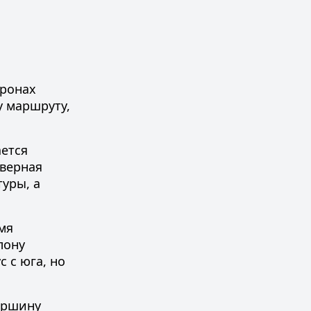
оронах
у маршруту,
ается
верная
уры, а
мя
лону
с с юга
, но
вершину