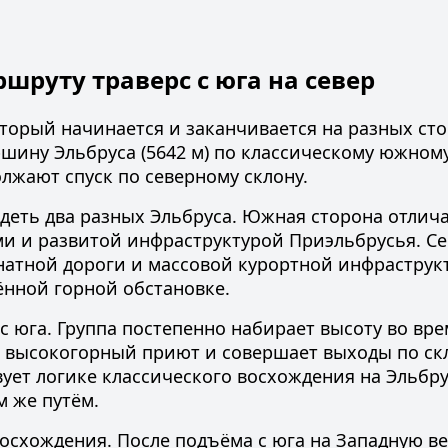
шруту траверс с юга на север
оторый начинается и заканчивается на разных ст
шину Эльбруса (5642 м) по классическому южном
лжают спуск по северному склону.
идеть два разных Эльбруса. Южная сторона отлич
 и развитой инфраструктурой Приэльбрусья. Се
анатной дороги и массовой курортной инфраструкт
ённой горной обстановке.
с юга. Группа постепенно набирает высоту во вре
 в высокогорный приют и совершает выходы по ск
вует логике классического
восхождения на Эльбру
 же путём.
 восхождения. После подъёма с юга на Западную 