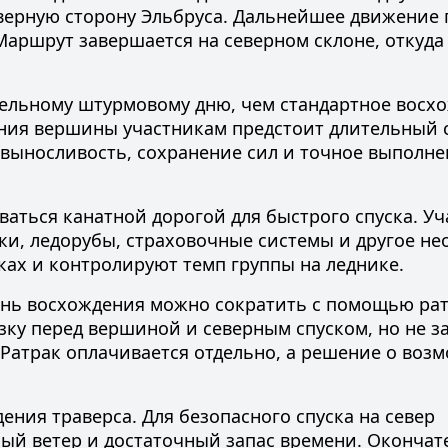
северную сторону Эльбруса. Дальнейшее движение
 Маршрут завершается на северном склоне, откуда
тельному штурмовому дню, чем стандартное восх
ия вершины участникам предстоит длительный с
 выносливость, сохранение сил и точное выполн
ваться канатной дорогой для быстрого спуска. У
и, ледорубы, страховочные системы и другое н
ках и контролируют темп группы на леднике.
ень восхождения можно сократить с помощью ра
зку перед вершиной и северным спуском, но не з
 Ратрак оплачивается отдельно, а решение о воз
ния траверса. Для безопасного спуска на север
й ветер и достаточный запас времени. Окончат