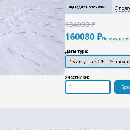
Подходит новичкам
С под
184000 ₽
160080 ₽
Почему такая
Даты тура:
Участники:
Бро