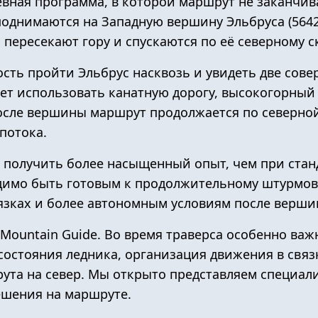
евная программа, в которой маршрут не заканчив
однимаются на Западную вершину Эльбруса (5642
пересекают гору и спускаются по её северному с
сть пройти Эльбрус насквозь и увидеть две сов
ет использовать канатную дорогу, высокогорный
после вершины маршрут продолжается по северно
потока.
т получить более насыщенный опыт, чем при ста
димо быть готовым к продолжительному штурмов
вязках и более автономным условиям после верши
Mountain Guide
. Во время траверса особенно ва
остояния ледника, организация движения в связ
та на север. Мы открыто представляем специали
ешения на маршруте.