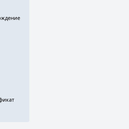
ождение
фикат