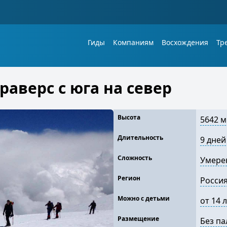
Гиды
Компаниям
Восхождения
Тр
раверс с юга на север
Высота
5642 м
Длительность
9 дней
Сложность
Умере
Регион
Росси
Можно с детьми
от 14 
Размещение
Без па