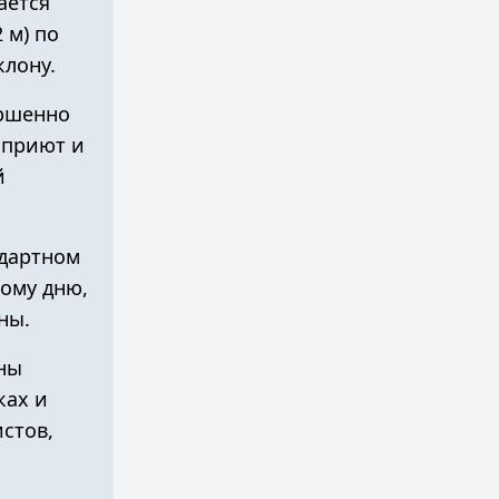
ается
 м) по
клону.
ершенно
 приют и
й
ндартном
ому дню,
ны.
жны
ках и
стов,