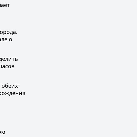
мает
орода.
але о
делить
часов
 обеих
схождения
ем