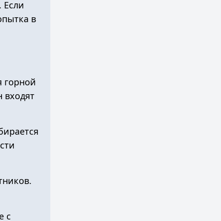
 Если
опытка в
я горной
н входят
бирается
асти
тников.
е
с