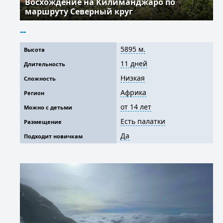
Восхождение на Килиманджаро по
маршруту Северный круг
--
5895 м.
Высота
11 дней
Длительность
Низкая
Сложность
Африка
Регион
от 14 лет
Можно с детьми
Есть палатки
Размещение
Да
Подходит новичкам