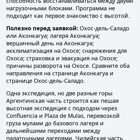
способность восстанавливаться между двумя
нагрузочными блоками. Программа не
подходит как первое знакомство с высотой.
Полезно перед заявкой:
Охос-дель-Саладо
или Аконкагуа
;
лагеря Аконкагуа
;
вершинный день на Аконкагуа
;
акклиматизация на Охосе
;
снаряжение для
Охоса
;
страховка и эвакуация на Охосе
;
причины разворота на Охосе
. Сравните оба
направления на
странице Аконкагуа
и
странице Охос-дель-Саладо
.
Одна экспедиция, но две разные горы
Аргентинская часть строится как пешая
высотная экспедиция с подходом через
Confluencia и Plaza de Mulas, перевозкой
груза мулами до базового лагеря и
дальнейшими переходами между
палаточными лагерями. Чилийская часть