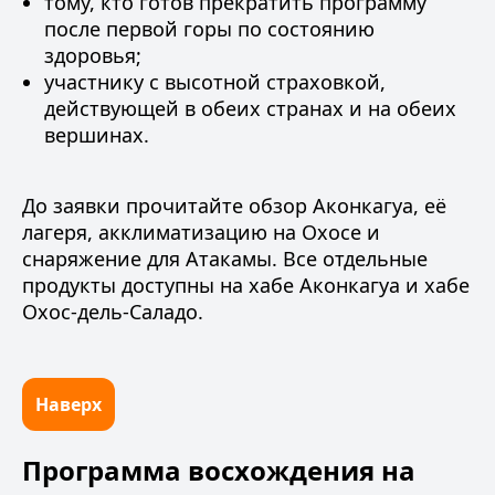
тому, кто готов прекратить программу
после первой горы по состоянию
здоровья;
участнику с высотной страховкой,
действующей в обеих странах и на обеих
вершинах.
До заявки прочитайте
обзор Аконкагуа
,
её
лагеря
,
акклиматизацию на Охосе
и
снаряжение для Атакамы
. Все отдельные
продукты доступны на
хабе Аконкагуа
и
хабе
Охос-дель-Саладо
.
Наверх
Программа восхождения на