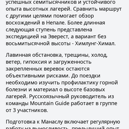
успешных семитысячников и устойчивого
опыта высотных лагерей. Сравнить маршрут
с другими целями помогает обзор
восхождений в Непале
. Более длинная
следующая ступень представлена
экспедицией на Эверест
, а вариант без
восьмитысячной высоты -
Химлунг-Химал
.
Лавинная обстановка, трещины, холод,
ветер, гипоксия и загруженность
закрепленных веревок остаются
объективными рисками. До поездки
необходимо изучить
профилактику горной
болезни
и материал о
высоте базовых
лагерей
. Русскоязычный руководитель из
команды Mountain Guide
работает в группе
от 3 участников.
Подготовка к Манаслу включает регулярную
работу на выносливость, предыдущий опыт