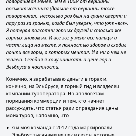
поворачивал менее, чем в 100м от вершины
восьмитысячника (дальше от вершины тоже
поворачивал), несколько раз был на грани смерти и
пару раз за гранью, когда был уверен, что уже «все».
Я потерял полсотни горных друзей и столько же
горных знакомых. И все же, у меня все пальцы и
части лица на месте, я полностью здоров и сходил
почти все горы, о которых мечтал. И я ни о чем не
жалею. Сегодня я хочу написать о цене гор и
Эльбруса в частности.
Конечно, я зарабатываю деньги в горах и,
конечно, на Эльбрусе, я горный гид и владелец
компании-туроператора. Но апологетам
порицания коммерции и тем, кто начнет
рассуждать, что статья ради оправдания цены
моих туров, напомню, что
я и моя команда с 2012 года маркировали
Эльбрус тысячами вешек в сезон, которые,