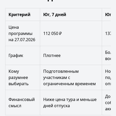
Критерий
Юг, 7 дней
Юг, 
Цена
программы
112 050 ₽
137 3
на 27.07.2026
Боль
График
Плотнее
восс
Кому
Подготовленным
Нови
разумнее
участникам с
подт
выбирать
ограниченным временем
опыт
Доро
Финансовый
Ниже цена тура и меньше
собл
смысл
дней отпуска
аккл