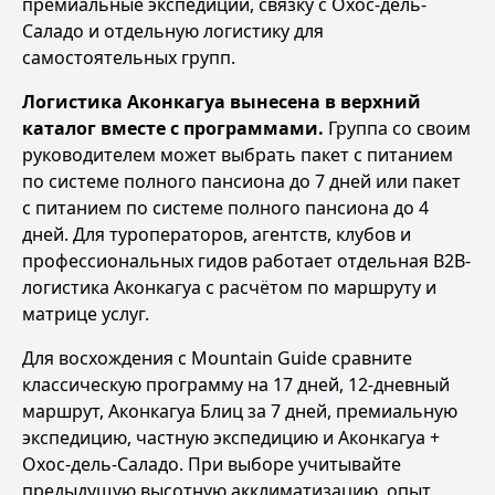
премиальные экспедиции, связку с Охос-дель-
Саладо и отдельную логистику для
самостоятельных групп.
Логистика Аконкагуа вынесена в верхний
каталог вместе с программами.
Группа со своим
руководителем может выбрать
пакет с питанием
по системе полного пансиона до 7 дней
или
пакет
с питанием по системе полного пансиона до 4
дней
. Для туроператоров, агентств, клубов и
профессиональных гидов работает отдельная
B2B-
логистика Аконкагуа
с расчётом по маршруту и
матрице услуг.
Для восхождения с Mountain Guide сравните
классическую программу на 17 дней
,
12-дневный
маршрут
,
Аконкагуа Блиц за 7 дней
,
премиальную
экспедицию
,
частную экспедицию
и
Аконкагуа +
Охос-дель-Саладо
. При выборе учитывайте
предыдущую высотную акклиматизацию, опыт