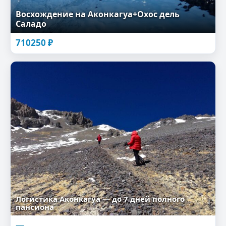
Восхождение на Аконкагуа+Охос дель
Саладо
710250
₽
Логистика Аконкагуа — до 7 дней полного
пансиона
—