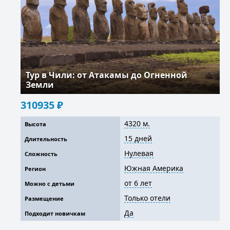
Тур в Чили: от Атакамы до Огненной
Земли
310935
₽
4320 м.
Высота
15 дней
Длительность
Нулевая
Сложность
Южная Америка
Регион
от 6 лет
Можно с детьми
Только отели
Размещение
Да
Подходит новичкам