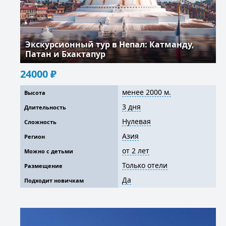
Экскурсионный тур в Непал: Катманду,
Патан и Бхактапур
24000
₽
менее 2000 м.
Высота
3 дня
Длительность
Нулевая
Сложность
Азия
Регион
от 2 лет
Можно с детьми
Только отели
Размещение
Да
Подходит новичкам