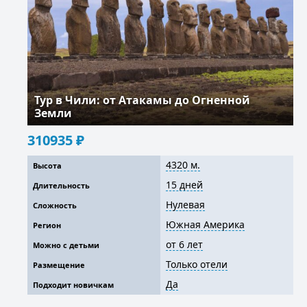
Тур в Чили: от Атакамы до Огненной
Земли
310935
₽
4320 м.
Высота
15 дней
Длительность
Нулевая
Сложность
Южная Америка
Регион
от 6 лет
Можно с детьми
Только отели
Размещение
Да
Подходит новичкам