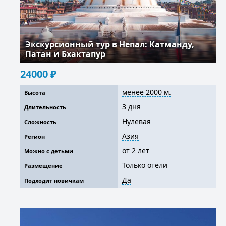
Экскурсионный тур в Непал: Катманду,
Патан и Бхактапур
24000
₽
менее 2000 м.
Высота
3 дня
Длительность
Нулевая
Сложность
Азия
Регион
от 2 лет
Можно с детьми
Только отели
Размещение
Да
Подходит новичкам