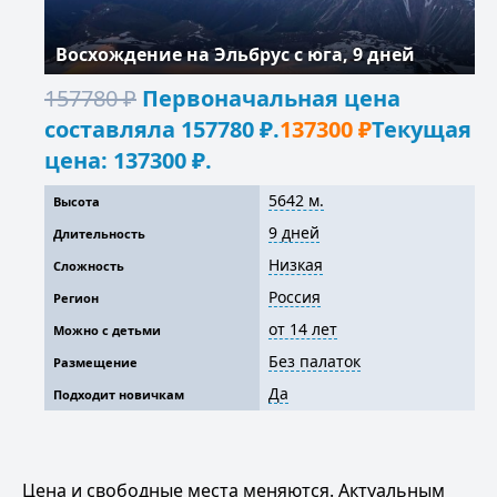
Восхождение на Эльбрус с юга, 9 дней
157780
₽
Первоначальная цена
составляла 157780 ₽.
137300
₽
Текущая
цена: 137300 ₽.
5642 м.
Высота
9 дней
Длительность
Низкая
Сложность
Россия
Регион
от 14 лет
Можно с детьми
Без палаток
Размещение
Да
Подходит новичкам
Цена и свободные места меняются. Актуальным