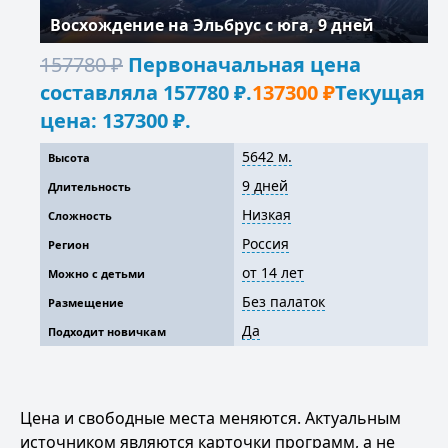
Восхождение на Эльбрус с юга, 9 дней
157780
₽
Первоначальная цена
составляла 157780 ₽.
137300
₽
Текущая
цена: 137300 ₽.
5642 м.
Высота
9 дней
Длительность
Низкая
Сложность
Россия
Регион
от 14 лет
Можно с детьми
Без палаток
Размещение
Да
Подходит новичкам
Цена и свободные места меняются. Актуальным
источником являются карточки программ, а не