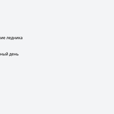
ние ледника
вный день