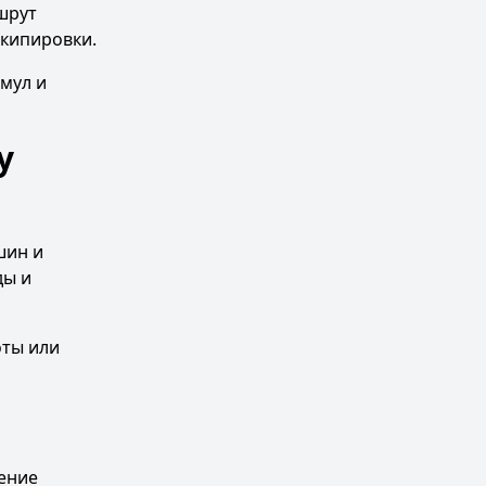
шрут
экипировки.
мул и
у
шин и
ды и
оты или
ение