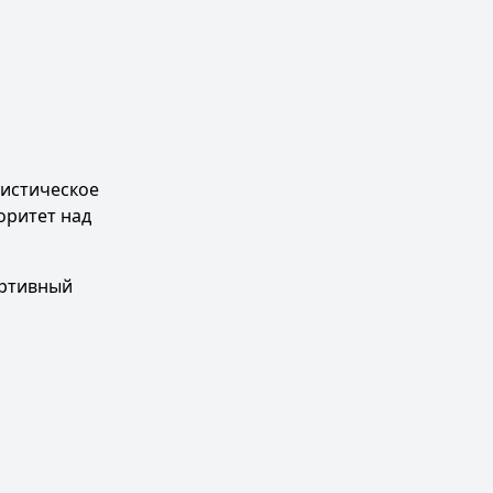
ристическое
оритет над
ортивный