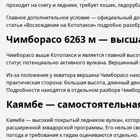
проходит на снегу и леднике, требует кошек, ледоруба
Главное дополнительное условие — официальный дос
статье
«Восхождение на Котопакси»
подробно разобра
Чимборасо 6263 м — высш
Чимборасо выше Котопакси и является главной высот
статус потенциально активного вулкана. Вершинный 
Из-за положения у экватора вершина Чимборасо нахо
практическая сторона: большая высота, длинный ден
Подробности находятся в
отдельном разборе Чимбо
Каямбе — самостоятельна
Каямбе — высокий покрытый ледником вулкан, котор
расширенной эквадорской программы. Его нельзя сво
погода и требования к гидам оцениваются отдельно.