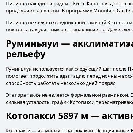
Пичинча находится рядом с Кито. Канатная дорога в
продолжается пешком. В программе Mountain Guide эт
Пичинча не является ледниковой заменой Котопакси
показать, как участник восстанавливается. Даже зде
Руминьяуи — акклиматиза
рельефу
Руминьяуи используется как следующий шаг после П
помогает продолжить адаптацию перед ночным восхо
способность работать несколько дней подряд.
Эта гора также не является формальной разминкой.
сильная усталость, график Котопакси пересматриваю
Котопакси 5897 м — акти
Котопакси — активный стратовулкан. Официальный И