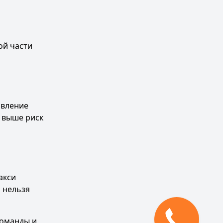
ой части
авление
м выше риск
акси
р нельзя
команды и