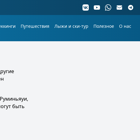
еккинги
Путешествия
Лыжи и ски-тур
Полезное
О нас
другие
ен
 Руминьяуи,
могут быть