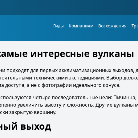
Гиды
Компаниям
Восхождения
Тр
 самые интересные вулканы
ни подходят для первых акклиматизационных выходов, 
остоятельными техническими экспедициями. Выбор долж
 доступа, а не с фотографии идеального конуса.
спользуются четыре последовательные цели: Пичинча,
епенно увеличить высоту и сложность. Другие вулканы 
ски закрытую вершину.
ный выход