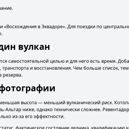
вание.
ьи
«Восхождения в Эквадоре»
. Для поездки по центральн
о
.
дин вулкан
тся самостоятельной целью и для него есть время. Доб
, транспорта и восстановления. Чем больше список, те
з резерва.
 фотографии
 меньшая высота — меньший вулканический риск. Котоп
ль-Альтар ниже, однако технически сложнее. Ревентадо
лько из-за его эффектности.
атус, фактическое состояние ледника, квалификацию 