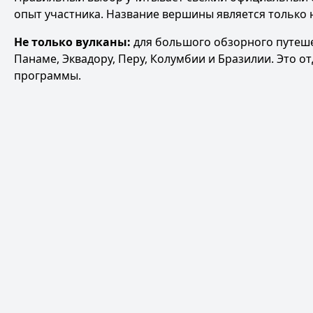
опыт участника. Название вершины является только 
Не только вулканы:
для большого обзорного путеше
Панаме, Эквадору, Перу, Колумбии и Бразилии
. Это 
программы.
Рюкзак для Эльбруса
Политика обработки персональных данных
ОФЕРТА НА ОКАЗАНИЕ УСЛУГ