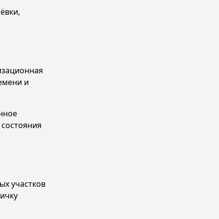
ёвки,
изационная
емени и
нное
 состояния
ых участков
вичку