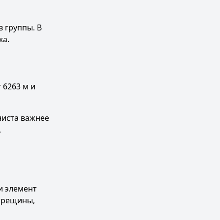
 группы. В
ка.
 6263 м и
ниста важнее
.
и элемент
 трещины,