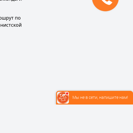
ршрут по
инистской
Мы не в сети, напишите нам!
К оплате принимаются карты VISA, MasterCard, МИР.