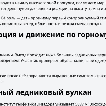
ыводит к началу высокогорной прогулки, после чего мар
от день нужен для оценки реакции на высоту, темпа и 
. Её роль — дать организму первый контролируемый сти
сь возможны ветер, облачность и резкая смена погоды.
ция и движение по горном
ичинчи. Выход проходит ниже больших ледниковых вер
ждением. Участник проверяет обувь, палки, слои одеж
 Если после неё сохраняются выраженные симптомы выс
т.
вный ледниковый вулкан
нститут геофизики Эквадора указывает 5897 м. Восхожд