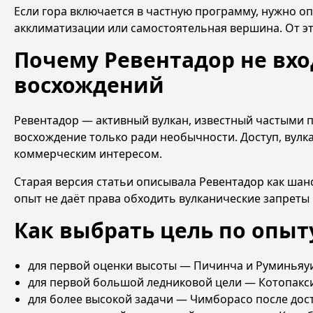
Если гора включается в частную программу, нужно о
акклиматизации или самостоятельная вершина. От эт
Почему Ревентадор не вх
восхождений
Ревентадор — активный вулкан, известный частыми п
восхождение только ради необычности. Доступ, вул
коммерческим интересом.
Старая версия статьи описывала Ревентадор как шан
опыт не даёт права обходить вулканические запреты
Как выбрать цель по опыт
для первой оценки высоты — Пичинча и Руминьяу
для первой большой ледниковой цели — Котопакси
для более высокой задачи — Чимборасо после дос