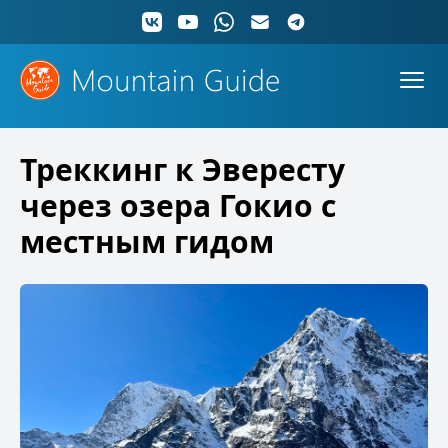
Треккинг к Эвересту
через озера Гокио с
местным гидом