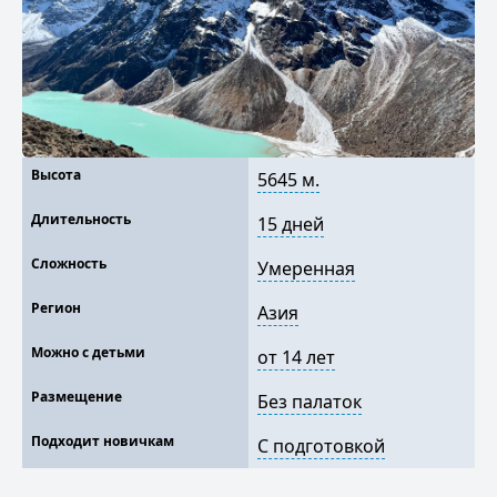
Высота
5645 м.
Длительность
15 дней
Сложность
Умеренная
Регион
Азия
Можно с детьми
от 14 лет
Размещение
Без палаток
Подходит новичкам
С подготовкой