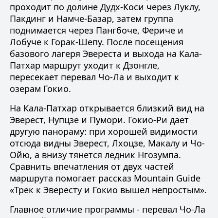
проходит по долине Дудх-Коси через Луклу,
Пакдинг и Намче-Базар, затем группа
поднимается через Пангбоче, Фериче и
Лобуче к Горак-Шепу. После посещения
базового лагеря Эвереста и выхода на Кала-
Патхар маршрут уходит к Дзонгле,
пересекает перевал Чо-Ла и выходит к
озерам Гокио.
На Кала-Патхар открывается близкий вид на
Эверест, Нупцзе и Пумори. Гокио-Ри дает
другую панораму: при хорошей видимости
отсюда видны Эверест, Лхоцзе, Макалу и Чо-
Ойю, а внизу тянется ледник Нгозумпа.
Сравнить впечатления от двух частей
маршрута помогает рассказ Mountain Guide
«Трек к Эвересту и Гокио вышел непростым»
.
Главное отличие программы - перевал Чо-Ла