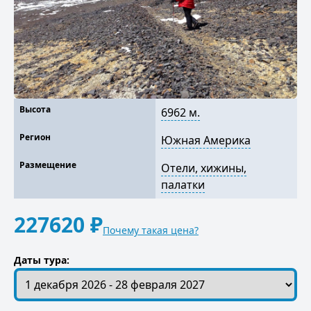
Высота
6962 м.
Регион
Южная Америка
Размещение
Отели, хижины,
палатки
227620 ₽
Почему такая цена?
Даты тура: