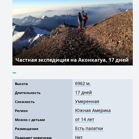
Частная экспедиция на Аконкагуа, 17 дней
--
6962 м.
Высота
17 дней
Длительность
Умеренная
Сложность
Южная Америка
Регион
от 14 лет
Можно с детьми
Есть палатки
Размещение
Нет
Подходит новичкам