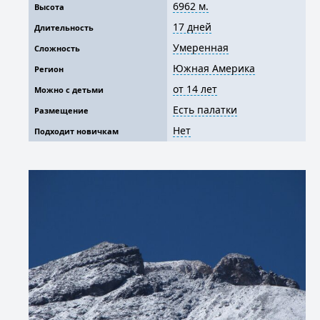
6962 м.
Высота
17 дней
Длительность
Умеренная
Сложность
Южная Америка
Регион
от 14 лет
Можно с детьми
Есть палатки
Размещение
Нет
Подходит новичкам