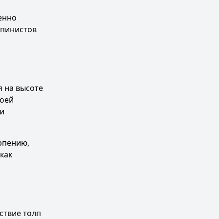
енно
ьпинистов
я на высоте
воей
 и
рпению,
как
ствие толп