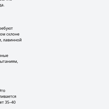
да.
требуют
ном склоне
и, лавинной
яные
пытаниям,
Это
ливается
ет 35–40