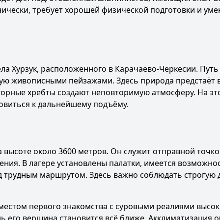
нически, требует хорошей физической подготовки и уме
ла Хурзук, расположенного в Карачаево-Черкесии. Путь
ную живописными пейзажами. Здесь природа предстаёт 
 горные хребты создают неповторимую атмосферу. На эт
овиться к дальнейшему подъёму.
 высоте около 3600 метров. Он служит отправной точко
ния. В лагере установлены палатки, имеется возможно
ред трудным маршрутом. Здесь важно соблюдать строгую 
 местом первого знакомства с суровыми реалиями высок
нь его вершина становится всё ближе. Акклиматизация 