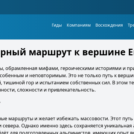
Гиды
Компаниям
Восхождения
Тр
дарный маршрут к вершине 
пы, обрамленная мифами, героическими историями и п
особенным и неповторимым. Это не только путь к вершин
 тишиной гор и испытанием собственных сил. В этом т
нности, сложности и привлекательность.
?
ные маршруты и желает избежать массовости. Этот путь
и севера. Однако именно здесь сохраняется уникальная
дёт для подготовленных альпинистов, имеющих опыт 