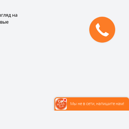
згляд на
овые
Мы не в сети, напишите нам!