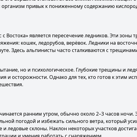
ы организм привык к пониженному содержанию кислоро
с Востока» является пересечение ледников. Эти зоны 
жения: кошек, ледорубов, верёвок. Ледники на восточ
уте. Здесь альпинисты часто сталкиваются с трещинам
пытание, но и психологическое. Глубокие трещины и лед
я и осторожности. Однако для тех, кто готов к этим ис
ешествия.
инается ранним утром, обычно около 2–3 часов ночи. 
ьной погодой и избежать сильного ветра, который уси
 и ледовые склоны. Наклон некоторых участков достига
нтрации и умения работать с снаряжением.