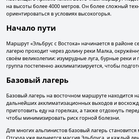
на высоты более 4000 метров. Он более сложный тех
ориентироваться в условиях высокогорья.
Начало пути
Маршрут «Эльбрус с Востока» начинается в районе се
лагерю проходит через долину реки Малка, окружён
своём великолепии: изумрудные луга, бурные реки и
группа постепенно акклиматизируется, чтобы подгот
Базовый лагерь
Базовый лагерь на восточном маршруте находится на
дальнейших акклиматизационных выходов и восхожде
приготовить еду на горелках, а также отдохнуть пе
чтобы минимизировать риск горной болезни.
Для многих альпинистов базовый лагерь становится
Отсюда уже виднеется массив Эльбруса, и каждый де