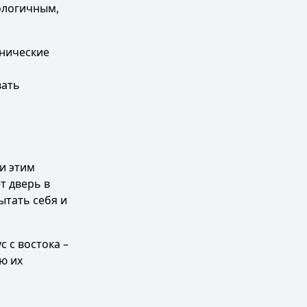
кологичным,
хнические
вать
ти этим
т дверь в
ытать себя и
 с востока –
ю их