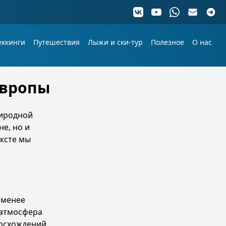
еккинги
Путешествия
Лыжи и ски-тур
Полезное
О нас
Европы
риродной
е, но и
ексте мы
 менее
 атмосфера
восхождений