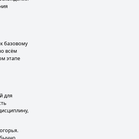
ния
 к базовому
во всём
ом этапе
й для
сть
дисциплину,
огорья.
обычно