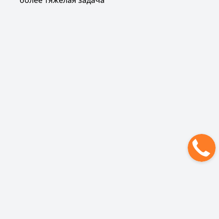
более тяжёлая задача
Рюкзак для Эльбруса
Политика обработки персональных данных
ОФЕРТА НА ОКАЗАНИЕ УСЛУГ