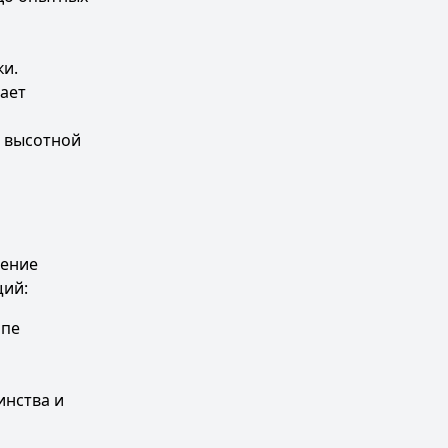
ки.
чает
ь высотной
дение
щий:
апе
инства и