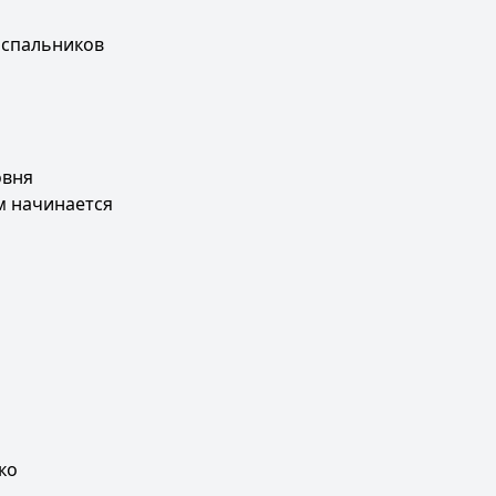
 спальников
овня
м начинается
ко