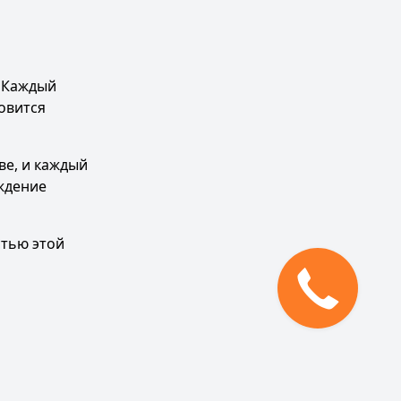
. Каждый
новится
ве, и каждый
ждение
стью этой