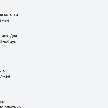
ля кого-то —
аемые
шин». Для
. Эльбрус —
ого
олжен
ммы
 до опытных