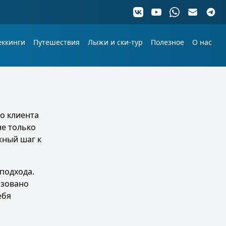
еккинги
Путешествия
Лыжи и ски-тур
Полезное
О нас
о клиента
не только
жный шаг к
подхода.
изовано
ебя