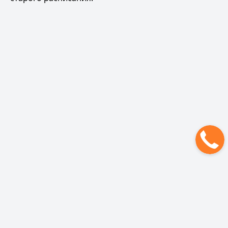
Рюкзак для Эльбруса
Политика обработки персональных данных
ОФЕРТА НА ОКАЗАНИЕ УСЛУГ
Политика использования файлов cookie
Политика конфиденциальности