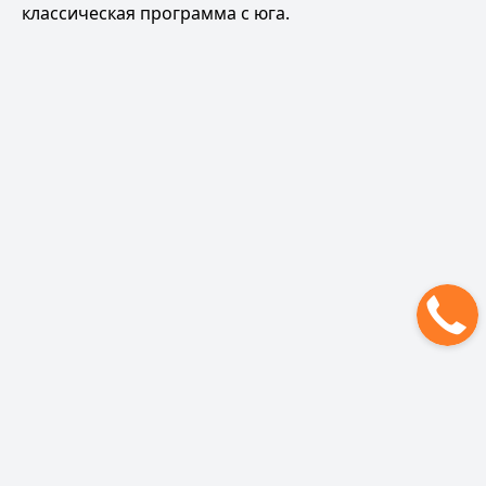
классическая программа с юга
.
Рюкзак для Эльбруса
Политика обработки персональных данных
ОФЕРТА НА ОКАЗАНИЕ УСЛУГ
Политика использования файлов cookie