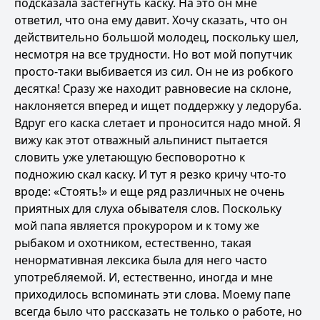
подсказала застегнуть каску. На это он мне
ответил, что она ему давит. Хочу сказать, что он
действительно большой молодец, поскольку шел,
несмотря на все трудности. Но вот мой попутчик
просто-таки выбивается из сил. Он не из робкого
десятка! Сразу же находит равновесие на склоне,
наклоняется вперед и ищет поддержку у ледоруба.
Вдруг его каска слетает и проносится надо мной. Я
вижу как этот отважный альпинист пытается
словить уже улетающую бесповоротно к
подножию скал каску. И тут я резко кричу что-то
вроде: «Стоять!» и еще ряд различных не очень
приятных для слуха обывателя слов. Поскольку
мой папа является прокурором и к тому же
рыбаком и охотником, естественно, такая
ненормативная лексика была для него часто
употребляемой. И, естественно, иногда и мне
приходилось вспоминать эти слова. Моему папе
всегда было что рассказать не только о работе, но