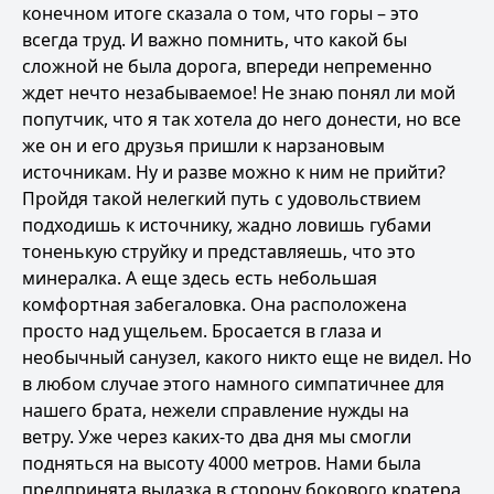
конечном итоге сказала о том, что горы – это
всегда труд. И важно помнить, что какой бы
сложной не была дорога, впереди непременно
ждет нечто незабываемое! Не знаю понял ли мой
попутчик, что я так хотела до него донести, но все
же он и его друзья пришли к нарзановым
источникам. Ну и разве можно к ним не прийти?
Пройдя такой нелегкий путь с удовольствием
подходишь к источнику, жадно ловишь губами
тоненькую струйку и представляешь, что это
минералка. А еще здесь есть небольшая
комфортная забегаловка. Она расположена
просто над ущельем. Бросается в глаза и
необычный санузел, какого никто еще не видел. Но
в любом случае этого намного симпатичнее для
нашего брата, нежели справление нужды на
ветру. Уже через каких-то два дня мы смогли
подняться на высоту 4000 метров. Нами была
предпринята вылазка в сторону бокового кратера