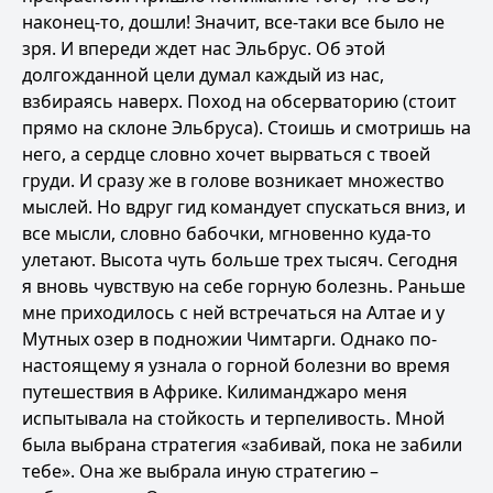
наконец-то, дошли! Значит, все-таки все было не
зря. И впереди ждет нас Эльбрус. Об этой
долгожданной цели думал каждый из нас,
взбираясь наверх. Поход на обсерваторию (стоит
прямо на склоне Эльбруса). Стоишь и смотришь на
него, а сердце словно хочет вырваться с твоей
груди. И сразу же в голове возникает множество
мыслей. Но вдруг гид командует спускаться вниз, и
все мысли, словно бабочки, мгновенно куда-то
улетают. Высота чуть больше трех тысяч. Сегодня
я вновь чувствую на себе горную болезнь. Раньше
мне приходилось с ней встречаться на Алтае и у
Мутных озер в подножии Чимтарги. Однако по-
настоящему я узнала о горной болезни во время
путешествия в Африке. Килиманджаро меня
испытывала на стойкость и терпеливость. Мной
была выбрана стратегия «забивай, пока не забили
тебе». Она же выбрала иную стратегию –