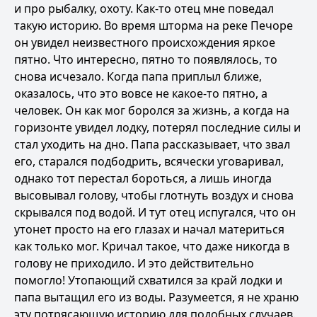
и про рыбалку, охоту. Как-то отец мне поведал
такую историю. Во время шторма на реке Печоре
он увидел неизвестного происхождения яркое
пятно. Что интересно, пятно то появлялось, то
снова исчезало. Когда папа приплыл ближе,
оказалось, что это вовсе не какое-то пятно, а
человек. Он как мог боролся за жизнь, а когда на
горизонте увидел лодку, потерял последние силы и
стал уходить на дно. Папа рассказывает, что звал
его, старался подбодрить, всячески уговаривал,
однако тот перестал бороться, а лишь иногда
высовывал голову, чтобы глотнуть воздух и снова
скрывался под водой. И тут отец испугался, что он
утонет просто на его глазах и начал материться
как только мог. Кричал такое, что даже никогда в
голову не приходило. И это действительно
помогло! Утопающий схватился за край лодки и
папа вытащил его из воды. Разумеется, я не храню
эту потрясающую историю для подобных случаев.