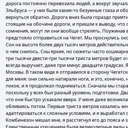
дорога постоянно перевозила людей, а вокруг звучал
Эльбруса — у них были какие-то безумные глаза и 
вернуться обратно. Дорога вниз была гораздо приятн
стоящие на обочине дороги, и пришли к выводу, что 
сомнения, могут ли они вообще стрелять. Поужинав 
предстояло отправиться на Чегет. Мы проснулись окол
Сон на высоте более двух тысяч метров действительн
о чем снилось. Сны яркие, но сюжеты часто кошмарны
три тысячи двести-три тысячи триста метров будет 
всегда выручает, даже при минус двадцати градусах.
Москвы. В таком виде я отправился в сторону Чегетск
для меня: они сильно натирали ноги, и это, конечно,
покое, и я продолжал подниматься. Сначала мы старал
поскольку у всех был разный уровень подготовки. Дв
что они быстро ускакали вверх. У меня даже возникла
обливаясь потом. Первые триста метров казались м
адаптироваться к сложным условиям, и я выработал с
Комбинезон мешал мне, я расстегнул его до пояса и 
Единственным утешением были великолепные виды на 