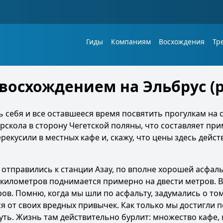
Гиды
Компаниям
Восхождения
Тр
 восхождением на Эльбрус 
ь себя и все оставшееся время посвятить прогулкам на
рскола в сторону Чегетской поляны, что составляет пр
екусили в местных кафе и, скажу, что цены здесь дейс
 отправились к станции Азау, по вполне хорошей асфа
 километров поднимается примерно на двести метров. 
ров. Помню, когда мы шли по асфальту, задумались о том
я от своих вредных привычек. Как только мы достигли п
уть. Жизнь там действительно бурлит: множество кафе,