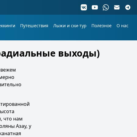
еккинги
Путешествия
Лыжи и ски-тур
Полезное
О нас
(радиальные выходы)
 свежем
имерно
твительно
льтированной
Высота
, что нам
оляны Азау, у
 канатная