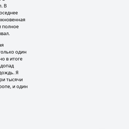
. В
соседнее
быкновенная
и полное
ывал.
ая
 только один
но в итоге
одопад
дождь. Я
три тысячи
ропе, и один