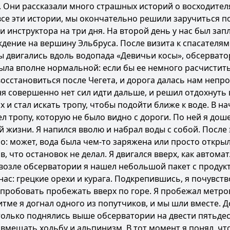
. Они рассказали много страшных историй о восходител
все эти истории, мы окончательно решили заручиться 
 инструктора на три дня. На второй день у нас был за
ождение на вершину Эльбруса. После визита к спасателя
ы двигались вдоль водопада «Девичьи косы», обсерват
была вполне нормальной: если бы ее немного расчистить
сстановиться после Чегета, и дорога далась нам непро
еня совершенно нет сил идти дальше, и решил отдохнуть 
 и стал искать тропу, чтобы подойти ближе к воде. В н
 тропу, которую не было видно с дороги. По ней я доше
ей жизни. Я напился вволю и набрал воды с собой. После
ло: может, вода была чем-то заряжена или просто откры
 что остановок не делал. Я двигался вверх, как автомат
 возле обсерватории я нашел небольшой пакет с продук
нас: грецкие орехи и курага. Подкрепившись, я почувств
робовать пробежать вверх по горе. Я пробежал метров
итме я догнал одного из попутчиков, и мы шли вместе. Д
только поднялись выше обсерватории на двести пятьдес
вмещать ходьбу и альпинизм. В тот момент я понял, что