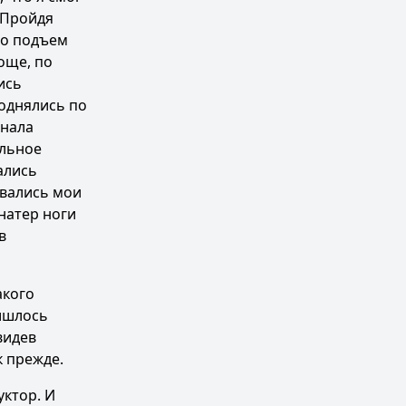
 Пройдя
то подъем
още, по
ись
поднялись по
инала
альное
ались
авались мои
натер ноги
в
акого
ришлось
видев
к прежде.
уктор. И