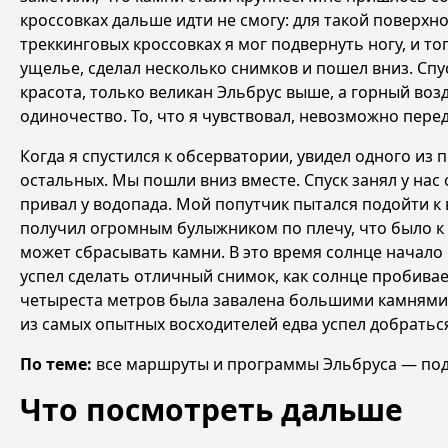
кроссовках дальше идти не смогу: для такой поверх
треккинговых кроссовках я мог подвернуть ногу, и т
ущелье, сделал несколько снимков и пошел вниз. Сп
красота, только великан Эльбрус выше, а горный воз
одиночество. То, что я чувствовал, невозможно перед
Когда я спустился к обсерватории, увидел одного из
остальных. Мы пошли вниз вместе. Спуск занял у нас 
привал у водопада. Мой попутчик пытался подойти к 
получил огромным булыжником по плечу, что было к с
может сбрасывать камни. В это время солнце начало 
успел сделать отличный снимок, как солнце пробивае
четыреста метров была завалена большими камнями, 
из самых опытных восходителей едва успел добраться 
По теме:
все маршруты и программы Эльбруса
—
под
Что посмотреть дальше