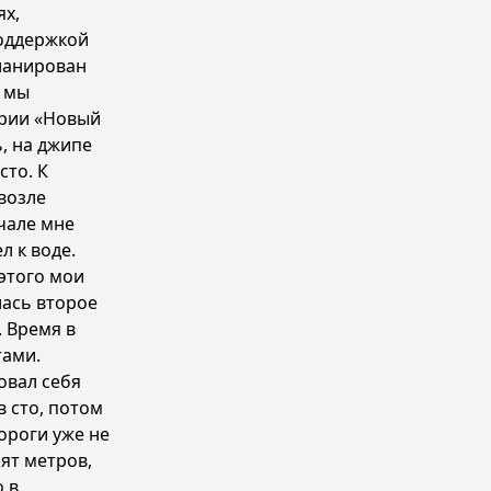
ях,
поддержкой
планирован
м мы
ории «Новый
, на джипе
сто. К
возле
ачале мне
л к воде.
 этого мои
лась второе
. Время в
тами.
овал себя
 сто, потом
ороги уже не
ят метров,
 в