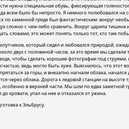
ности нужна специальная обувь, фиксирующая голеностоп
огда всем было бы непросто. Я немного полюбовался на 
уск по каменной гряде был фантастическим: вокруг нео
дух сложно с чем-либо сравнить. Вокруг царила тишина 
ать словами, это может понять только тот, кто там поб
 попутчиков, который сидел и любовался природой, ожид
около двух с половиной часов, за это время мы сделали
воде, чтобы сделать хорошие фотографии под струями, 
частью, ведь могло быть хуже. Выяснилось, что этот в
прятаться за горы, и внезапно нагнали облака, начался 
тся через облака. Дорога к ледовой станции на высоте 
особенно в верхней части. Мы шли по едва заметной т
до кровати, упал на нее и отказался от ужина.
готовка к Эльбрусу
.