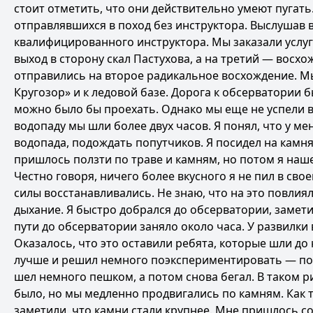
стоит отметить, что они действительно умеют пугать
отправлявшихся в поход без инструктора. Выслушав 
квалифицированного инструктора. Мы заказали услуги
выход в сторону скал Пастухова, а на третий — восх
отправились на второе радикальное восхождение. М
Кругозор» и к ледовой базе. Дорога к обсерватории 
можно было бы проехать. Однако мы еще не успели во
водопаду мы шли более двух часов. Я понял, что у м
водопада, подождать попутчиков. Я посидел на камнях
пришлось ползти по траве и камням, но потом я нашел
Честно говоря, ничего более вкусного я не пил в сво
силы восстанавливались. Не знаю, что на это повлия
дыхание. Я быстро добрался до обсерватории, заметив,
пути до обсерватории заняло около часа. У развилки
Оказалось, что это оставили ребята, которые шли до 
лучше и решил немного поэкспериментировать — поп
шел немного пешком, а потом снова бегал. В таком р
было, но мы медленно продвигались по камням. Как 
заметили, что камни стали крупнее. Мне пришлось со