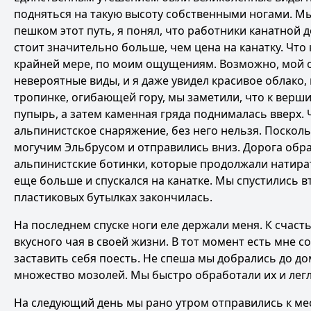
подняться на такую высоту собственными ногами. Мы 
пешком этот путь, я понял, что работники канатной 
стоит значительно больше, чем цена на канатку. Что
крайней мере, по моим ощущениям. Возможно, мой о
невероятные виды, и я даже увидел красивое облако
тропинке, огибающей гору, мы заметили, что к верш
пупырь, а затем каменная гряда поднималась вверх. 
альпинистское снаряжение, без него нельзя. Поскол
могучим Эльбрусом и отправились вниз. Дорога обр
альпинистские ботинки, которые продолжали натирать
еще больше и спускался на канатке. Мы спустились вт
пластиковых бутылках закончилась.
На последнем спуске ноги еле держали меня. К счасть
вкусного чая в своей жизни. В тот момент есть мне с
заставить себя поесть. Не спеша мы добрались до до
множество мозолей. Мы быстро обработали их и легли
На следующий день мы рано утром отправились к мес