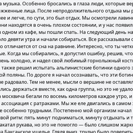
а музыка. Особенно бросались в глаза люди, которые ве
обожженные лица. После непродолжительного отдыха мы
ее и легче, по сути, это был отдых. Мы осмотрели лави
они находятся в очень плохом состоянии, и у нас появи
в одном из кафе, мы пошли спать. На следующий день н
о девяти утра и начали собираться. Все рассказывали о
о отличается от сна на равнине. Интересно, что ты чет
е. Когда мы собирались, я допустил ошибку, решив, что
очень холодно, и надел свой любимый горнолыжный кос
 Я также решил испытать альпинистские ботинки одного 
ой поляны. По дороге я начал осознавать, что эти ботин
 не радовало. Тем не менее, мысли о вершине не оставля
ись держаться вместе, как одна группа, но это не удало
а москвича бегали по восемь километров каждое утро, и
 ассоциация с ратраками. Мы же еле двигались в самом 
не особенно трудными. Постепенно мой организм начал
вой ритм: пять минут подниматься, минуту отдыхать и т
закатал рукава, но это не помогло — было слишком жарк
Баксанское ущелье. Глядя вниз, трудно было поверить,