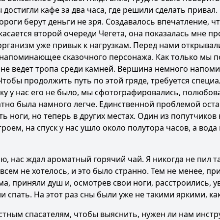
достигли кафе за два часа, где решили сделать привал.
дороги берут деньги не зря. Создавалось впечатление, ч
 касается второй очереди Чегета, она показалась мне пр
рганизм уже привык к нагрузкам. Перед нами открывал
, напоминающее сказочного персонажа. Как только мы 
ине ведет тропа среди камней. Вершина немного напом
Чтобы продолжить путь по этой гряде, требуется специ
ьку у нас его не было, мы сфотографировались, полюбов
атно была намного легче. Единственной проблемой ост
 ноги, но теперь в других местах. Один из попутчиков 
роем, на спуск у нас ушло около полутора часов, а вода 
ю, нас ждал ароматный горячий чай. Я никогда не пил т
овсем не хотелось, и это было странно. Тем не менее, п
ма, приняли душ и, осмотрев свои ноги, расстроились, у
 спать. На этот раз сны были уже не такими яркими, ка
тным спасателям, чтобы выяснить, нужен ли нам инстр