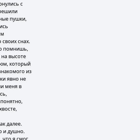
рнулись с
 решили
нные пушки,
лись
ам
 своих снах.
ко помнишь,
 на высоте
тюм, который
знакомого из
ки явно не
ли меня в
сь,
 понятно,
хвосте,
ак далее.
о и душно.
 что я смог